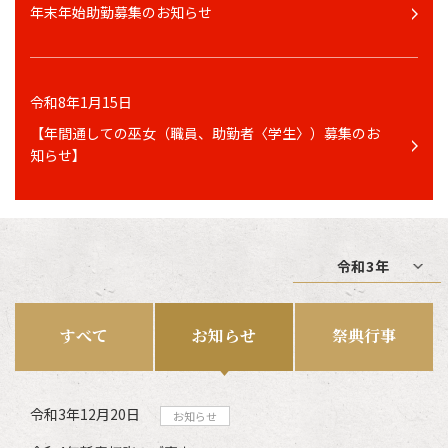
年末年始助勤募集のお知らせ
令和8年1月15日
【年間通しての巫女（職員、助勤者〈学生〉）募集のお
知らせ】
すべて
お知らせ
祭典行事
令和3年12月20日
お知らせ