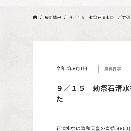
最新情報
９／１５ 勅祭石清水祭 ご参列
令和7年8月1日
祭典行事
９／１５ 勅祭石清水
た
石清水祭は清和天皇の貞観5(86