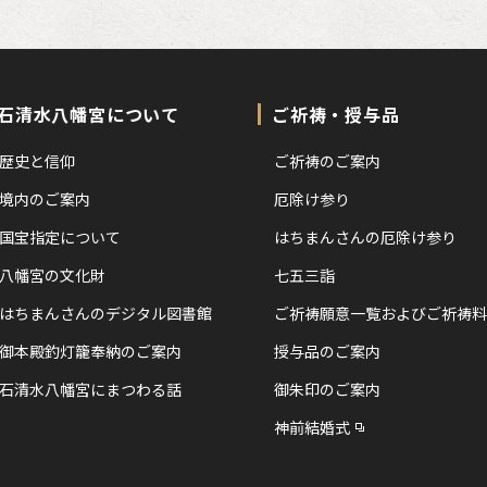
石清水八幡宮について
ご祈祷・授与品
歴史と信仰
ご祈祷のご案内
境内のご案内
厄除け参り
国宝指定について
はちまんさんの厄除け参り
八幡宮の文化財
七五三詣
はちまんさんのデジタル図書館
ご祈祷願意一覧およびご祈祷料
御本殿釣灯籠奉納のご案内
授与品のご案内
石清水八幡宮にまつわる話
御朱印のご案内
神前結婚式