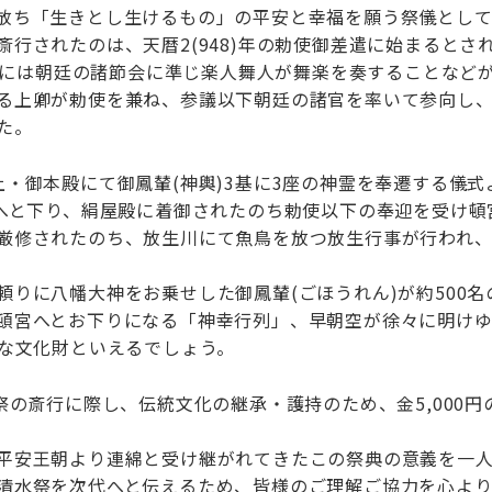
放ち「生きとし生けるもの」の平安と幸福を願う祭儀とし
行されたのは、天暦2(948)年の勅使御差遣に始まるとさ
)年には朝廷の諸節会に準じ楽人舞人が舞楽を奏することなどが定
る上卿が勅使を兼ね、参議以下朝廷の諸官を率いて参向し
た。
・御本殿にて御鳳輦(神輿)3基に3座の神霊を奉遷する儀式
麓へと下り、絹屋殿に着御されたのち勅使以下の奉迎を受け
厳修されたのち、放生川にて魚鳥を放つ放生行事が行われ
頼りに八幡大神をお乗せした御鳳輦(ごほうれん)が約500
頓宮へとお下りになる「神幸行列」、早朝空が徐々に明け
重な文化財といえるでしょう。
祭の斎行に際し、伝統文化の継承・護持のため、金5,000
平安王朝より連綿と受け継がれてきたこの祭典の意義を一
清水祭を次代へと伝えるため、皆様のご理解ご協力を心より