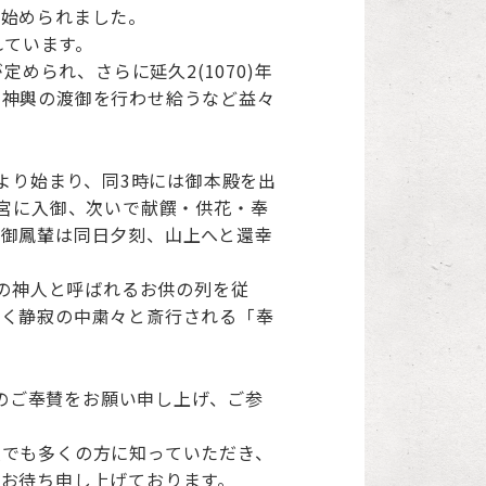
て始められました。
れています。
められ、さらに延久2(1070)年
、神輿の渡御を行わせ給うなど益々
より始まり、同3時には御本殿を出
頓宮に入御、次いで献饌・供花・奉
、御鳳輦は同日夕刻、山上へと還幸
名の神人と呼ばれるお供の列を従
ゆく静寂の中粛々と斎行される「奉
円のご奉賛をお願い申し上げ、ご参
人でも多くの方に知っていただき、
お待ち申し上げております。