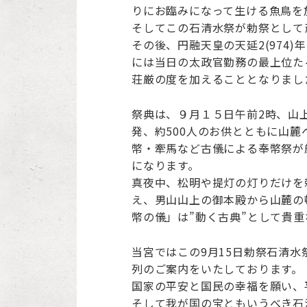
りにお臨みになって生ける魚鳥を
そしてこの石清水祭が勅祭として斎
その後、円融天皇の天延2(974
には当日の太政官勤務の最上位た
荘厳の度を加えることとなりまし
祭典は、９月１５日午前2時、山上
発、約500人のお供とともに山
幣・牽馬など古儀による奉幣祭が
になります。
真夜中、松明や提灯の灯りだけを
え、男山山上の御本殿から山麓の
幣の儀」は”動く古典”として貴
当宮ではこの9月15日勅祭石清水
列のご案内をいたしております。
国家の平安と国民の幸福を願い、
そして我が国の宝ともいうべき石