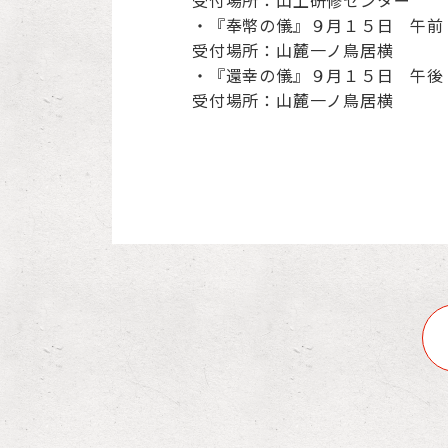
受付場所：山上研修センター
・『奉幣の儀』９月１５日 午前
受付場所：山麓一ノ鳥居横
・『還幸の儀』９月１５日 午後
受付場所：山麓一ノ鳥居横