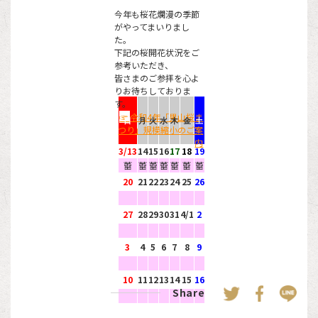
今年も桜花爛漫の季節
がやってまいりまし
た。
下記の桜開花状況をご
参考いただき、
皆さまのご参拝を心よ
りお待ちしておりま
す。
☞
令和4年「男山桜ま
日
月
火
水
木
金
土
つり」規模縮小のご案
内
3/13
14
15
16
17
18
19
蕾
蕾
蕾
蕾
蕾
蕾
蕾
20
21
22
23
24
25
26
27
28
29
30
31
4/1
2
3
4
5
6
7
8
9
10
11
12
13
14
15
16
Share