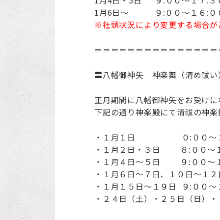
1月4日・5日 ９:００～１７:３
1月6日～ ９:００～１６:０
※社頭状況により変更する場合が
＝＝＝＝＝＝＝＝＝＝＝＝＝＝＝
〓八幡御神矢 神楽舞（清め祓い
正月期間に八幡御神矢をお受けに
下記の通り神楽殿にて清祓の神楽
・１月１日 ０:００～１
・１月２日・３日 ８:００～１
・１月４日～５日 ９:００～１
・１月６日～７日、１０日～１２日
・１月１５日～１９日 ９:００～
・２４日（土）・２５日（日）・