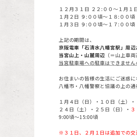
１２月３１日 ２２:００～１月１日
１月２日 ９:００頃～１８:００頃
１月３日 ９:００頃～１７:００頃
上記の期間は、
京阪電車「石清水八幡宮駅」周辺
当宮山上・山麓周辺
（＝山上車両
当宮駐車場への駐車はできません
お住まいの皆様の生活にご迷惑に
八幡市・八幡警察と協議の上の通
１月４日（日）・１０日（土）・
２４日（土）・２５日（日）・
３
9:00頃～15:00頃
※３１日、２月１日は追加での交