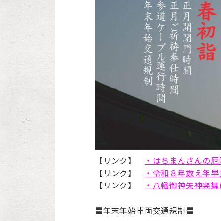
【リンク】
・はちまんさんの厄
【リンク】
・令和８年数え年早
【リンク】
・八幡御神矢神楽舞
〓年末年始車両交通規制〓