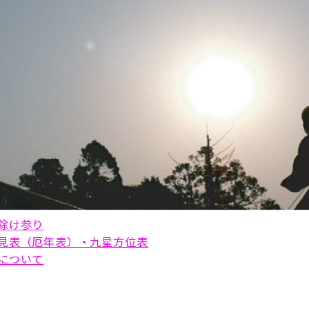
除け参り
見表（厄年表）・九星方位表
について