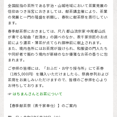
全国屈指の茶所である宇治・山城地域において茶業発展の
信仰あつき当宮におきましては、献茶講主催により、茶業
の発展と一門の隆盛を祈願し、春秋に献茶祭を斎行してい
ます。
春季献茶祭におきましては、尺八 都山流宗家 中尾都山氏
が奏でる秘曲「岩清水」の調べのなか、表千家宗匠のお点
前により濃茶・薄茶が点てられ御神前に献上されます。
また、境内各所にはお茶席が設けられ、和服姿の門人たち
や同好者で賑わう境内が新緑のなか優雅なお茶の香りに包
まれます。
ご参拝の皆様には、「おふだ・お守り授与所」にて茶券
（1枚5,000円）を購入いただけましたら、祭典参列および
茶席をお楽しみいただけますので、皆様のご参拝を心より
お待ちしております。
☞
はちまんさんとお茶について
【春季献茶祭（表千家奉仕）】のご案内