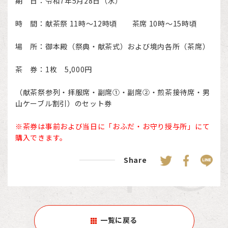
期 日：令和7年5月28日（水）
時 間：献茶祭 11時～12時頃 茶席 10時～15時頃
場 所：御本殿（祭典・献茶式）および境内各所（茶席）
茶 券：1枚 5,000円
（献茶祭参列・拝服席・副席①・副席②・煎茶接待席・男
山ケーブル割引）のセット券
※茶券は事前および当日に「おふだ・お守り授与所」にて
購入できます。
Share
一覧に戻る