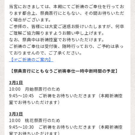
当宮におきましては、本殿にてご祈祷のご奉仕を行ってお
ります都合上、祭典斎行にともない、その間お待ちいただ
く場合がございます。
ご参拝の、皆様には大変ご迷惑お掛けいたしますが、何卒
ご理解ご協力賜りますようお願い申し上げます。
なお、祭典中は祈祷控室でお待ちいただけます。
ご祈祷のご奉仕は受付後、随時行っており、ご予約は承っ
ておりませんので、ご了承ください。
【☞ご祈祷のご案内】
【祭典斎行にともなうご祈祷奉仕一時中断時間の予定】
3月1日
10:00 月始祭斎行のため
9:45～10:45
ご祈祷をお待ちいただきます
（本殿
祈祷控
室でお待ち
いただけます）
3月3日
10:00 桃花祭斎行のため
9:45～10:30
ご祈祷をお待ちいただきます
（本殿
祈祷控
室でお待ち
いただけます）