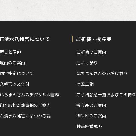
石清水八幡宮について
ご祈祷・授与品
歴史と信仰
ご祈祷のご案内
境内のご案内
厄除け参り
国宝指定について
はちまんさんの厄除け参り
八幡宮の文化財
七五三詣
はちまんさんのデジタル図書館
ご祈祷願意一覧およびご祈祷料
御本殿釣灯籠奉納のご案内
授与品のご案内
石清水八幡宮にまつわる話
御朱印のご案内
神前結婚式