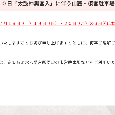
２０日「太鼓神輿宮入」に伴う
山麓・頓宮駐車場
７
月１８日（土）１９日（日）・２０日（月）の３日間に
いたしますことお詫び申し上げますとともに、何卒ご理解
は、京阪石清水八幡宮駅周辺の市営駐車場などをご利用い