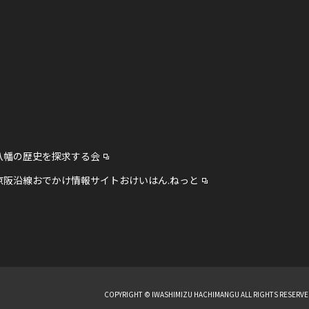
八幡の歴史を探求する会
京阪沿線おでかけ情報サイトおけいはん.ねっと
COPYRIGHT © IWASHIMIZU HACHIMANGU ALL RIGHTS RESERVE