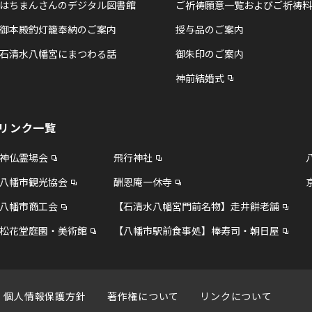
はちまんさんのデジタル図書館
ご祈祷願意一覧およびご祈祷料
御本殿釣灯籠奉納のご案内
授与品のご案内
石清水八幡宮にまつわる話
御朱印のご案内
神前結婚式
リンク一覧
神仏霊場会
飛行神社
八幡市観光協会
酬恩庵一休寺
八幡市商工会
【石清水八幡宮門前名物】走井餅老舗
松花堂庭園・美術館
【八幡市駅前食事処】棒寿司・朝日屋
個人情報保護方針
著作権について
リンクについて