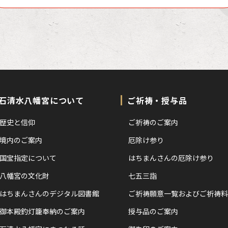
石清水八幡宮について
ご祈祷・授与品
歴史と信仰
ご祈祷のご案内
境内のご案内
厄除け参り
国宝指定について
はちまんさんの厄除け参り
八幡宮の文化財
七五三詣
はちまんさんのデジタル図書館
ご祈祷願意一覧およびご祈祷料
御本殿釣灯籠奉納のご案内
授与品のご案内