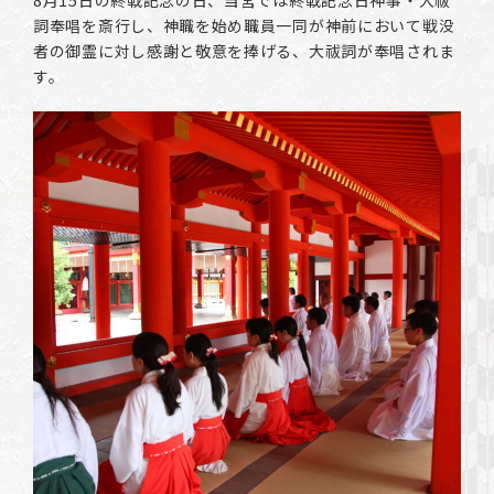
8月15日の終戦記念の日、当宮では終戦記念日神事・大祓
詞奉唱を斎行し、神職を始め職員一同が神前において戦没
者の御霊に対し感謝と敬意を捧げる、大祓詞が奉唱されま
す。