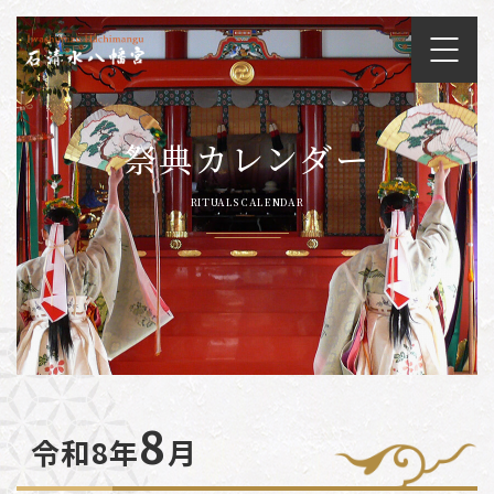
祭典カレンダー
RITUALS CALENDAR
8
令和8年
月